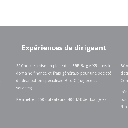
Expériences de dirigeant
2/
Choix et mise en place de l’
ERP Sage X3
dans le
3/
A
domaine finance et frais généraux pour une société
dis
s
de distribution spécialisée B to C (négoce et
Com
services).
Péri
Périmètre : 250 utilisateurs, 400 M€ de flux gérés
pou
fili