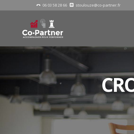
06 03 58 28 66
stoulouze@co-partner.fr
CRO